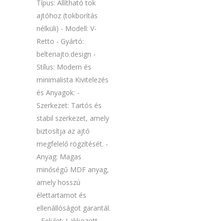
Típus: Állítható tok
ajtóhoz (tokborítás
nélküli) - Modell: V-
Retto - Gyártó:
belteriajto.design -
Stílus: Modern és
minimalista Kivitelezés
és Anyagok: -
Szerkezet: Tartós és
stabil szerkezet, amely
biztosítja az ajtó
megfelelő rögzítését. -
Anyag: Magas
minőségű MDF anyag,
amely hosszú
élettartamot és
ellenállóságot garantál.
- Felület: Lakkozott