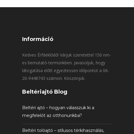
Információ
Kedves Érfdeklődő! Várjuk szeretettel 150 nm-
es bemutató-termünkben. Javasoljuk, hogy
látogatása előtt egyeztessen időpontot a 06-
20-9448743 számon. Köszönjük.
Beltériajtó Blog
Beltéri ajtó – hogyan válasszuk ki a
megfelelőt az otthonunkba?
Beltéri tolóajtó – stílusos térkihasználás,