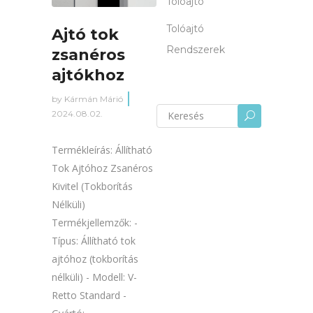
Tolóajtó
Tolóajtó
Ajtó tok
Rendszerek
zsanéros
ajtókhoz
by
Kármán Márió
Keresés
2024.08.02.
U
erre:
Termékleírás: Állítható
Tok Ajtóhoz Zsanéros
Kivitel (Tokborítás
Nélküli)
Termékjellemzők: -
Típus: Állítható tok
ajtóhoz (tokborítás
nélküli) - Modell: V-
Retto Standard -