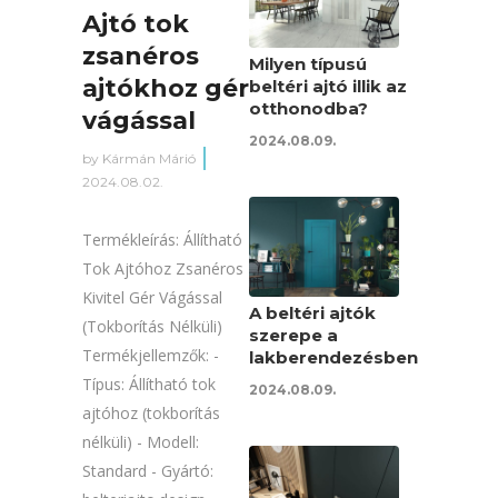
Ajtó tok
zsanéros
Milyen típusú
ajtókhoz gér
beltéri ajtó illik az
otthonodba?
vágással
2024.08.09.
by
Kármán Márió
2024.08.02.
Termékleírás: Állítható
Tok Ajtóhoz Zsanéros
Kivitel Gér Vágással
A beltéri ajtók
(Tokborítás Nélküli)
szerepe a
Termékjellemzők: -
lakberendezésben
Típus: Állítható tok
2024.08.09.
ajtóhoz (tokborítás
nélküli) - Modell:
Standard - Gyártó: