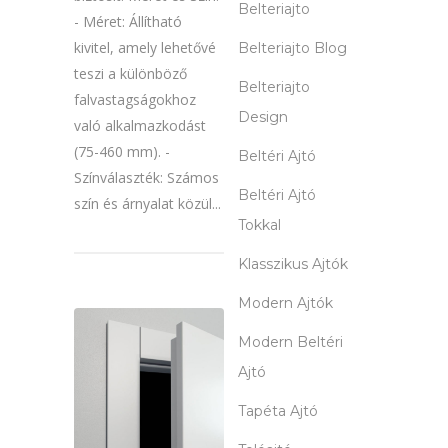
Belteriajto
- Méret: Állítható
kivitel, amely lehetővé
Belteriajto Blog
teszi a különböző
Belteriajto
falvastagságokhoz
Design
való alkalmazkodást
(75-460 mm). -
Beltéri Ajtó
Színválaszték: Számos
Beltéri Ajtó
szín és árnyalat közül...
Tokkal
Klasszikus Ajtók
Modern Ajtók
Modern Beltéri
Ajtó
Tapéta Ajtó