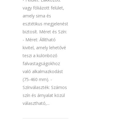
vagy fóliázott felület,
amely sima és
esztétikus megjelenést
biztosít. Méret és Szín:
- Méret: Állítható
kivitel, amely lehetővé
teszi a különböző
falvastagságokhoz
való alkalmazkodást
(75-460 mm). -
Színválaszték: Számos
szín és árnyalat közül
választható,...