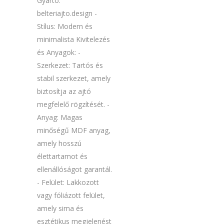
Gyártó:
belteriajto.design -
Stílus: Modern és
minimalista Kivitelezés
és Anyagok: -
Szerkezet: Tartós és
stabil szerkezet, amely
biztosítja az ajtó
megfelelő rögzítését. -
Anyag: Magas
minőségű MDF anyag,
amely hosszú
élettartamot és
ellenállóságot garantál.
- Felület: Lakkozott
vagy fóliázott felület,
amely sima és
esztétikus megjelenést