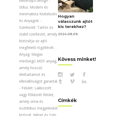
belteriajto.design -
Stílus: Modern és
minimalista Kivitelezés
Hogyan
és Anyagok: -
válasszunk ajtót
kis terekhez?
Szerkezet: Tartós és
stabil szerkezet, amely
2024.08.09.
biztosítja az ajtó
megfelelő rögzítését. -
Anyag: Magas
Kövess minket!
minőségű MDF anyag,
amely hosszú
élettartamot és
ellenállóságot garantál.
- Felület: Lakkozott
vagy fóliázott felület,
Címkék
amely sima és
esztétikus megjelenést
biztosít. Méret és Szín: