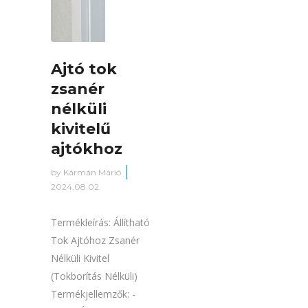
Ajtó tok
zsanér
nélküli
kivitelű
ajtókhoz
by
Kármán Márió
2024.08.02.
Termékleírás: Állítható
Tok Ajtóhoz Zsanér
Nélküli Kivitel
(Tokborítás Nélküli)
Termékjellemzők: -