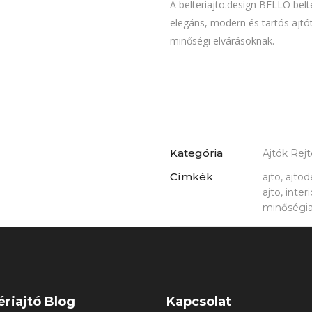
A belteriajto.design BELLO belt
elegáns, modern és tartós ajt
minőségi elvárásoknak.
Kategória
Ajtók Rejt
Címkék
ajto, ajtod
ajto, inte
minőségia
ériajtó Blog
Kapcsolat