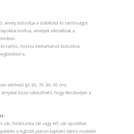
, amely biztosítja a stabilitást és tartósságot.
lapokkal borítva, amelyek ellenállóak a
szemben.
és tartós, hosszú élettartamot biztosítva.
egbetéttel is.
n elérhető (pl. 60, 70, 80, 90 cm)
 árnyalat közül választható, hogy illeszkedjen a
ás:
os zár, fürdőszoba zár vagy WC zár opciókkal.
atibilis a legtöbb piacon kapható kilincs modellel.