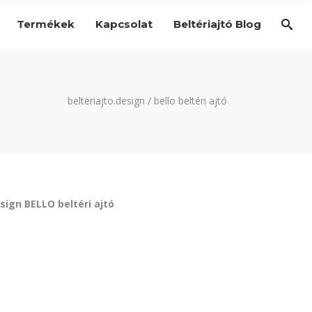
Termékek
Kapcsolat
Beltériajtó Blog
belteriajto.design
/
bello beltéri ajtó
sign BELLO beltéri ajtó