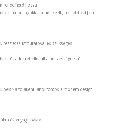
an rendelhető hozzá.
elő tulajdonságokkal rendelkezik, ami biztosítja a
ő, részletes útmutatóval és szükséges
ítható, a felület ellenáll a nedvességnek és
gek belső ajtójaként, ahol fontos a modern design
ibákra és anyaghibákra.