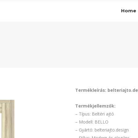
Home
Termékleírás: belteriajto.de
Termékjellemzők:
– Típus: Beltéri ajtó
– Modell: BELLO
– Gyártó: belteriajto.design
– Stílus: Modern és elegáns