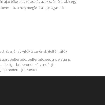
éri ajtó tökéletes választás azok számára, akik egy
ót keresnek, amely megfelel a legmagasabb
ett Zsanérral, Ajtók Zsanérral, Beltéri ajtók
esign, belteriajto, belteriajto.design, elegans
rior design, lakberendezés, mdf ajto,
jtó, modernajto, voster