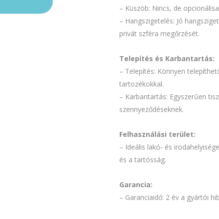
– Küszöb: Nincs, de opcionális
– Hangszigetelés: Jó hangsziget
privát szféra megőrzését.
Telepítés és Karbantartás:
– Telepítés: Könnyen telepíthet
tartozékokkal.
– Karbantartás: Egyszerűen tiszt
szennyeződéseknek.
Felhasználási terület:
– Ideális lakó- és irodahelyisé
és a tartósság.
Garancia:
– Garanciaidő: 2 év a gyártói h