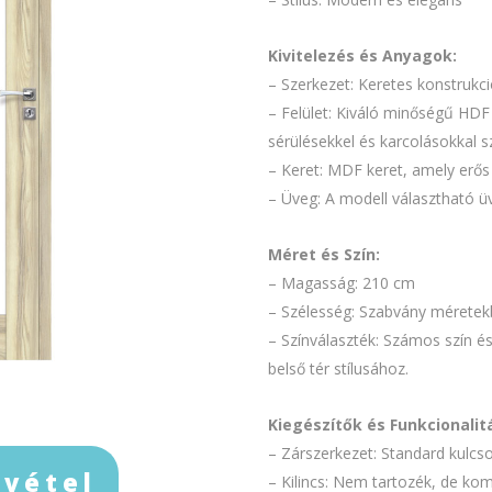
Kivitelezés és Anyagok:
– Szerkezet: Keretes konstrukció
– Felület: Kiváló minőségű HDF 
sérülésekkel és karcolásokkal 
– Keret: MDF keret, amely erős 
– Üveg: A modell választható üv
Méret és Szín:
– Magasság: 210 cm
– Szélesség: Szabvány méretekbe
– Színválaszték: Számos szín és
belső tér stílusához.
Kiegészítők és Funkcionalit
– Zárszerkezet: Standard kulcs
lvétel
– Kilincs: Nem tartozék, de komp