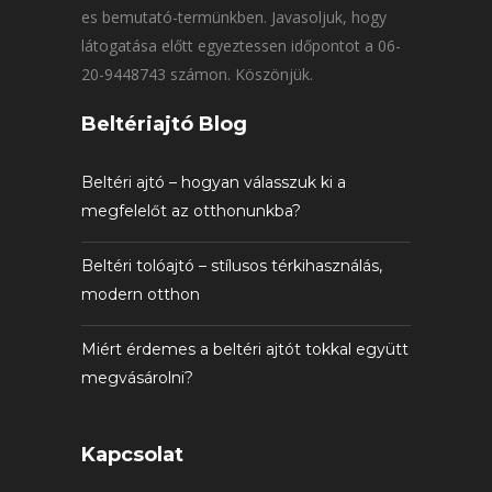
es bemutató-termünkben. Javasoljuk, hogy
látogatása előtt egyeztessen időpontot a 06-
20-9448743 számon. Köszönjük.
Beltériajtó Blog
Beltéri ajtó – hogyan válasszuk ki a
megfelelőt az otthonunkba?
Beltéri tolóajtó – stílusos térkihasználás,
modern otthon
Miért érdemes a beltéri ajtót tokkal együtt
megvásárolni?
Kapcsolat