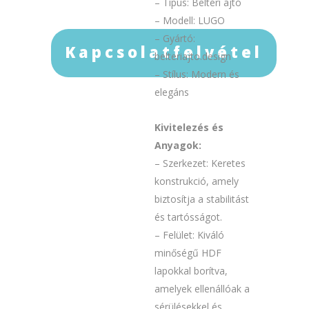
– Típus: Beltéri ajtó
– Modell: LUGO
– Gyártó:
Kapcsolatfelvétel
belteriajto.design
– Stílus: Modern és
elegáns
Kivitelezés és
Anyagok:
– Szerkezet: Keretes
konstrukció, amely
biztosítja a stabilitást
és tartósságot.
– Felület: Kiváló
minőségű HDF
lapokkal borítva,
amelyek ellenállóak a
sérülésekkel és