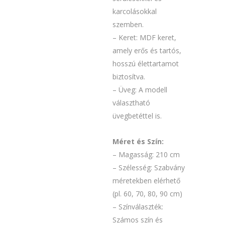
karcolásokkal
szemben.
– Keret: MDF keret,
amely erős és tartós,
hosszú élettartamot
biztosítva.
– Üveg: A modell
választható
üvegbetéttel is.
Méret és Szín:
– Magasság: 210 cm
– Szélesség: Szabvány
méretekben elérhető
(pl. 60, 70, 80, 90 cm)
– Színválaszték:
Számos szín és