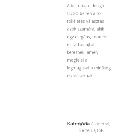
A belteriajto.design
LUGO beltéri ajtó
tökéletes választás
azok számára, akik
egy elegáns, modern
és tartós ajtót
keresnek, amely
megfelel a
legmagasabb minőségi
elvárásoknak.
Kategória
Ajtók Zsanérral,
Beltéri ajtók