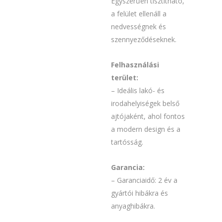
Egyszerűen tisztítható,
a felület ellenáll a
nedvességnek és
szennyeződéseknek.
Felhasználási
terület:
– Ideális lakó- és
irodahelyiségek belső
ajtójaként, ahol fontos
a modern design és a
tartósság.
Garancia:
– Garanciaidő: 2 év a
gyártói hibákra és
anyaghibákra.