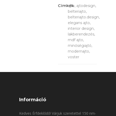
Címkék
ajto, ajtodesign,
belteriajto,
belteriajto.design,
elegans ajto,
interior design,
lakberendezés,
mdf ajto,
minőségiajtó,
modernajto,
voster
Információ
Kedves Érfdeklődő! Várjuk szeretettel 150 nm-