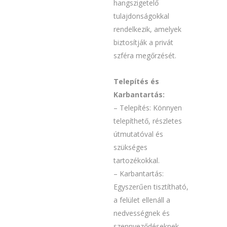
hangszigetelő
tulajdonságokkal
rendelkezik, amelyek
biztosítják a privát
szféra megőrzését.
Telepítés és
Karbantartás:
– Telepítés: Könnyen
telepíthető, részletes
útmutatóval és
szükséges
tartozékokkal.
– Karbantartás:
Egyszerűen tisztítható,
a felület ellenáll a
nedvességnek és
szennyeződéseknek.