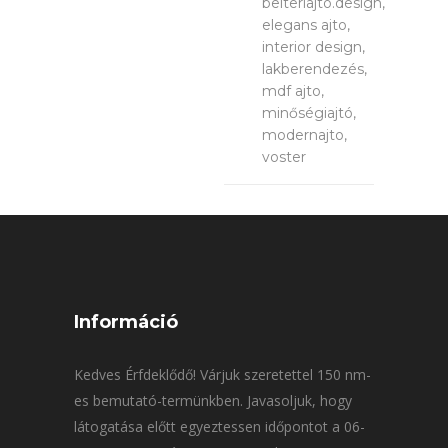
belteriajto.design,
elegans ajto,
interior design,
lakberendezés,
mdf ajto,
minőségiajtó,
modernajto,
voster
Információ
Kedves Érfdeklődő! Várjuk szeretettel 150 nm-
es bemutató-termünkben. Javasoljuk, hogy
látogatása előtt egyeztessen időpontot a 06-