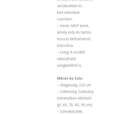
sérülésekkel és
karcolásokkal
szemben.
– Keret: MDF keret,
amely erős és tartós,
hosszú élettartamot
biztosítva.
– Üveg: A modell
választható
üvegbetéttel is.
Méret és Szín:
– Magasság: 220 cm
– Szélesség: Szabvány
méretekben elérhető
(pl. 60, 70, 80, 90 cm)
– Színválaszték: