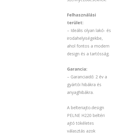
Felhasználási
terület:
– Ideális olyan lakó- és
irodahelyiségekbe,
ahol fontos a modern
design és a tartósság.
Garancia:
– Garanciaidő: 2 év a
gyártói hibákra és
anyaghibákra.
A belteriajto.design
PELNE H220 beltéri
ajtó tökéletes
választás azok