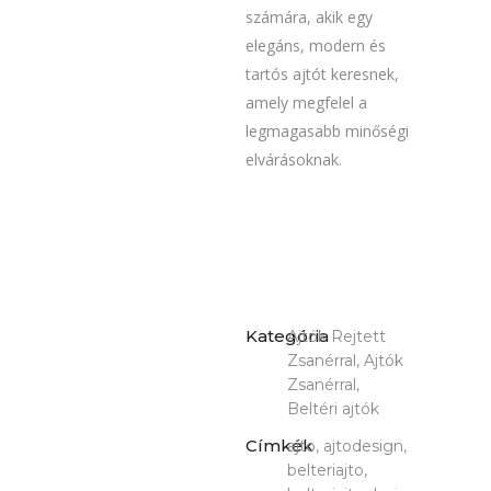
számára, akik egy
elegáns, modern és
tartós ajtót keresnek,
amely megfelel a
legmagasabb minőségi
elvárásoknak.
Kategória
Ajtók Rejtett
Zsanérral, Ajtók
Zsanérral,
Beltéri ajtók
Címkék
ajto, ajtodesign,
belteriajto,