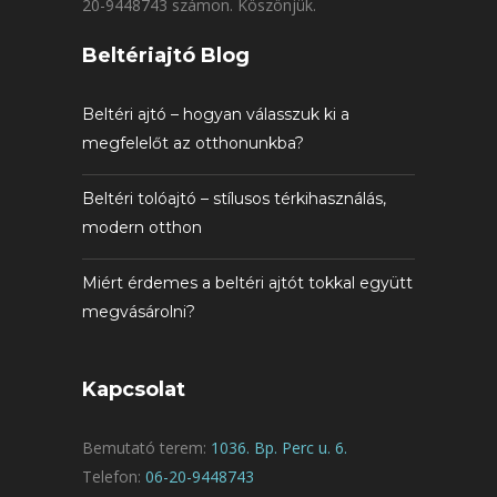
20-9448743 számon. Köszönjük.
Beltériajtó Blog
Beltéri ajtó – hogyan válasszuk ki a
megfelelőt az otthonunkba?
Beltéri tolóajtó – stílusos térkihasználás,
modern otthon
Miért érdemes a beltéri ajtót tokkal együtt
megvásárolni?
Kapcsolat
Bemutató terem:
1036. Bp. Perc u. 6.
Telefon:
06-20-9448743