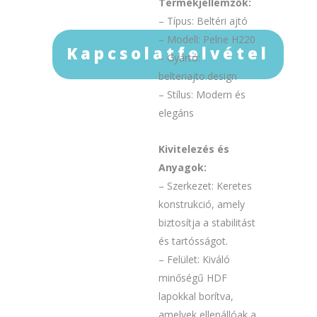
Termékjellemzők:
– Típus: Beltéri ajtó
– Modell: Pelne H220
Kapcsolatfelvétel
– Gyártó:
belteriajto.design
– Stílus: Modern és
elegáns
Kivitelezés és
Anyagok:
– Szerkezet: Keretes
konstrukció, amely
biztosítja a stabilitást
és tartósságot.
– Felület: Kiváló
minőségű HDF
lapokkal borítva,
amelyek ellenállóak a