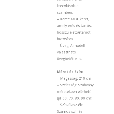
karcolásokkal
szemben.
– Keret: MDF keret,
amely erős és tartós,
hosszú élettartamot
biztosítva.
– Üveg: A modell
választható
üvegbetéttel is.
Méret és Szín:
– Magasság: 210 cm
– Szélesség: Szabvány
méretekben elérhető
(pl. 60, 70, 80, 90 cm)
– Színválaszték:
Számos szín és