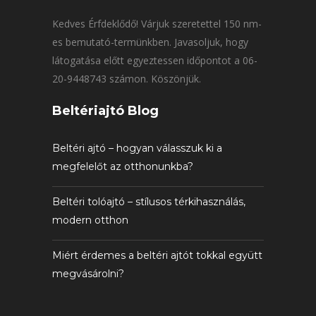
Kedves Érfdeklődő! Várjuk szeretettel 150 nm-
es bemutató-termünkben. Javasoljuk, hogy
látogatása előtt egyeztessen időpontot a 06-
20-9448743 számon. Köszönjük.
Beltériajtó Blog
Beltéri ajtó – hogyan válasszuk ki a
megfelelőt az otthonunkba?
Beltéri tolóajtó – stílusos térkihasználás,
modern otthon
Miért érdemes a beltéri ajtót tokkal együtt
megvásárolni?