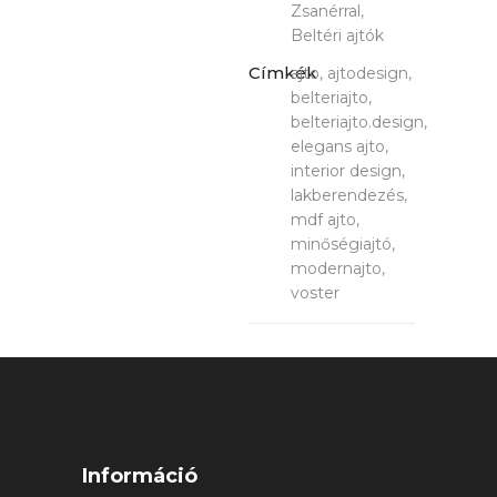
Zsanérral,
Beltéri ajtók
Címkék
ajto, ajtodesign,
belteriajto,
belteriajto.design,
elegans ajto,
interior design,
lakberendezés,
mdf ajto,
minőségiajtó,
modernajto,
voster
Információ