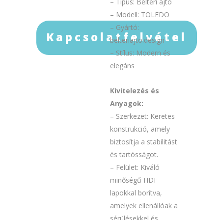
– Típus: Beltéri ajtó
– Modell: TOLEDO
– Gyártó:
Kapcsolatfelvétel
belteriajto.design
– Stílus: Modern és
elegáns
Kivitelezés és
Anyagok:
– Szerkezet: Keretes
konstrukció, amely
biztosítja a stabilitást
és tartósságot.
– Felület: Kiváló
minőségű HDF
lapokkal borítva,
amelyek ellenállóak a
sérülésekkel és