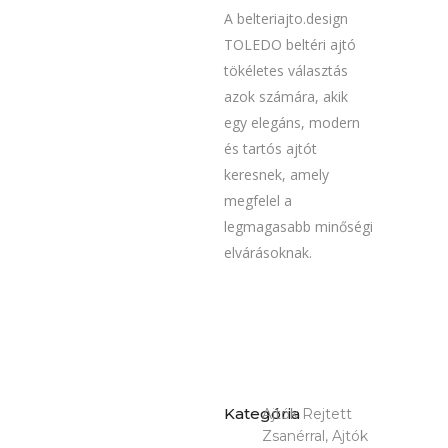
A belteriajto.design
TOLEDO beltéri ajtó
tökéletes választás
azok számára, akik
egy elegáns, modern
és tartós ajtót
keresnek, amely
megfelel a
legmagasabb minőségi
elvárásoknak.
Kategória
Ajtók Rejtett
Zsanérral, Ajtók