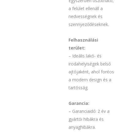
Egyszerűen tisztítható,
a felület ellenáll a
nedvességnek és
szennyeződéseknek.
Felhasználási
terület:
– Ideális lakó- és
irodahelyiségek belső
ajtójaként, ahol fontos
a modern design és a
tartósság.
Garancia:
– Garanciaidő: 2 év a
gyártói hibákra és
anyaghibákra.