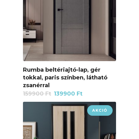
Rumba beltériajtó-lap, gér
tokkal, paris színben, látható
zsanérral
Original
Current
159900
Ft
139900
Ft
price
price
was:
is:
AKCIÓ
159900 Ft.
139900 Ft.