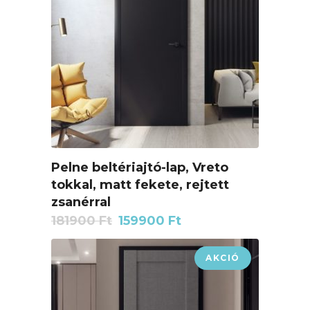
Pelne beltériajtó-lap, Vreto
tokkal, matt fekete, rejtett
zsanérral
Original
Current
181900
Ft
159900
Ft
price
price
was:
is:
AKCIÓ
181900 Ft.
159900 Ft.