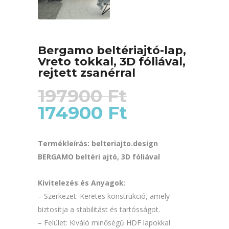
Bergamo beltériajtó-lap,
Vreto tokkal, 3D fóliával,
rejtett zsanérral
197900
Ft
174900
Ft
Original
Current
price
price
was:
is:
Termékleírás: belteriajto.design
197900 Ft.
174900 Ft.
BERGAMO beltéri ajtó, 3D fóliával
Kivitelezés és Anyagok:
– Szerkezet: Keretes konstrukció, amely
biztosítja a stabilitást és tartósságot.
– Felület: Kiváló minőségű HDF lapokkal