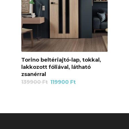
Torino beltériajtó-lap, tokkal,
lakkozott fóliával, látható
zsanérral
Original
Current
139900
Ft
119900
Ft
price
price
was:
is:
139900 Ft.
119900 Ft.