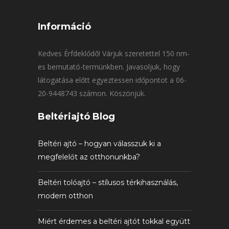
Információ
Kedves Érfdeklődő! Várjuk szeretettel 150 nm-
es bemutató-termünkben. Javasoljuk, hogy
látogatása előtt egyeztessen időpontot a 06-
20-9448743 számon. Köszönjük.
Beltériajtó Blog
Beltéri ajtó – hogyan válasszuk ki a
megfelelőt az otthonunkba?
Beltéri tolóajtó – stílusos térkihasználás,
modern otthon
Miért érdemes a beltéri ajtót tokkal együtt