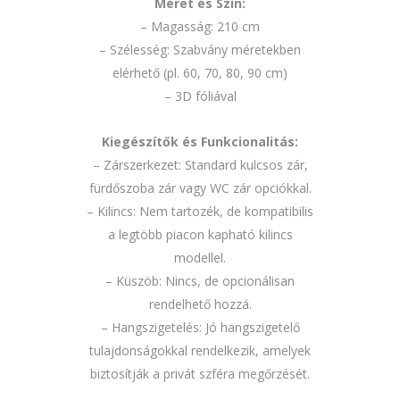
Méret és Szín:
– Magasság: 210 cm
– Szélesség: Szabvány méretekben
elérhető (pl. 60, 70, 80, 90 cm)
– 3D fóliával
Kiegészítők és Funkcionalitás:
– Zárszerkezet: Standard kulcsos zár,
fürdőszoba zár vagy WC zár opciókkal.
– Kilincs: Nem tartozék, de kompatibilis
a legtöbb piacon kapható kilincs
modellel.
– Küszöb: Nincs, de opcionálisan
rendelhető hozzá.
– Hangszigetelés: Jó hangszigetelő
tulajdonságokkal rendelkezik, amelyek
biztosítják a privát szféra megőrzését.