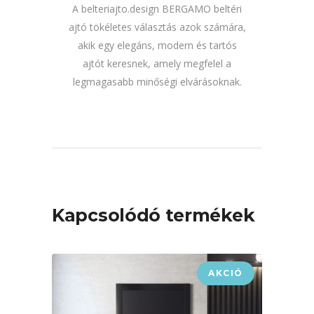
A belteriajto.design BERGAMO beltéri
ajtó tökéletes választás azok számára,
akik egy elegáns, modern és tartós
ajtót keresnek, amely megfelel a
legmagasabb minőségi elvárásoknak.
Kapcsolódó termékek
AKCIÓ