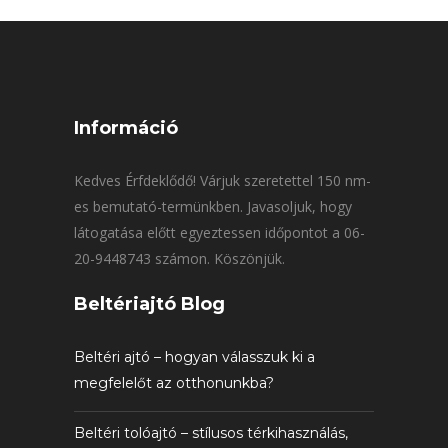
Információ
Kedves Érfdeklődő! Várjuk szeretettel 150 nm-
es bemutató-termünkben. Javasoljuk, hogy
látogatása előtt egyeztessen időpontot a 06-
20-9448743 számon. Köszönjük.
Beltériajtó Blog
Beltéri ajtó – hogyan válasszuk ki a
megfelelőt az otthonunkba?
Beltéri tolóajtó – stílusos térkihasználás,