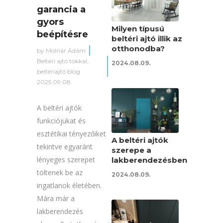
garancia a
gyors
Milyen típusú
beépítésre
beltéri ajtó illik az
otthonodba?
by
Molnár Ádám
Beltéri ajtó tokkal
,
2024.08.09.
beltériajtó blog
2025.09.08.
A beltéri ajtók
funkciójukat és
esztétikai tényezőiket
A beltéri ajtók
tekintve egyaránt
szerepe a
lényeges szerepet
lakberendezésben
töltenek be az
2024.08.09.
ingatlanok életében.
Mára már a
lakberendezés