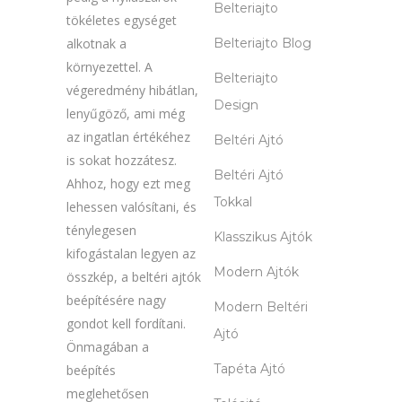
Belteriajto
tökéletes egységet
alkotnak a
Belteriajto Blog
környezettel. A
Belteriajto
végeredmény hibátlan,
Design
lenyűgöző, ami még
az ingatlan értékéhez
Beltéri Ajtó
is sokat hozzátesz.
Beltéri Ajtó
Ahhoz, hogy ezt meg
Tokkal
lehessen valósítani, és
ténylegesen
Klasszikus Ajtók
kifogástalan legyen az
Modern Ajtók
összkép, a beltéri ajtók
beépítésére nagy
Modern Beltéri
gondot kell fordítani.
Ajtó
Önmagában a
Tapéta Ajtó
beépítés
meglehetősen