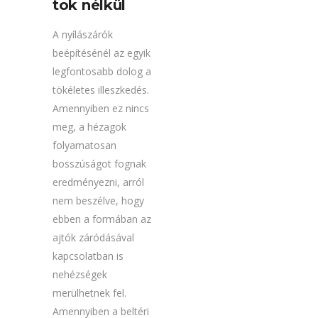
tok nélkül
A nyílászárók
beépítésénél az egyik
legfontosabb dolog a
tökéletes illeszkedés.
Amennyiben ez nincs
meg, a hézagok
folyamatosan
bosszúságot fognak
eredményezni, arról
nem beszélve, hogy
ebben a formában az
ajtók záródásával
kapcsolatban is
nehézségek
merülhetnek fel.
Amennyiben a beltéri