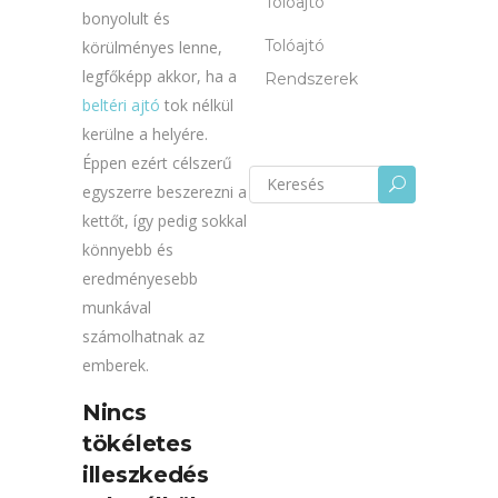
Tolóajtó
bonyolult és
Tolóajtó
körülményes lenne,
legfőképp akkor, ha a
Rendszerek
beltéri ajtó
tok nélkül
kerülne a helyére.
Éppen ezért célszerű
Keresés
U
egyszerre beszerezni a
erre:
kettőt, így pedig sokkal
könnyebb és
eredményesebb
munkával
számolhatnak az
emberek.
Nincs
tökéletes
illeszkedés