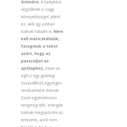
örömére.
A beépítést
végzőknek is nagy
könnyebbséget jelent
ez, akik így jobban
tudnak haladni is.
Nem
kell méricskélniük,
faragniuk a tokot
azért, hogy az
passzoljon az
ajtólaphoz,
mivel az
egész egy gyárilag
összeállított,egységes
rendszerként érkezik.
Ezzel egyértelműen
rengeteg időt, energiát
tudnak megspórolni az
emberek, arról nem