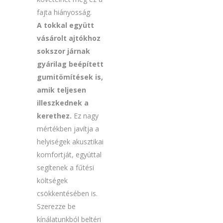
fajta hiányosság.
A tokkal együtt
vásárolt ajtókhoz
sokszor járnak
gyárilag beépített
gumitömítések is,
amik teljesen
illeszkednek a
kerethez.
Ez nagy
mértékben javítja a
helyiségek akusztikai
komfortját, egyúttal
segítenek a fűtési
költségek
csökkentésében is.
Szerezze be
kínálatunkból beltéri