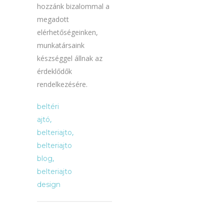
hozzánk bizalommal a
megadott
elérhetőségeinken,
munkatársaink
készséggel állnak az
érdeklődők
rendelkezésére.
beltéri
,
ajtó
,
belteriajto
belteriajto
,
blog
belteriajto
design