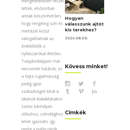
elengedhetetlen részei
lettek, elsősorban
annak köszönhetően,
Hogyan
hogy rengeteg szín és
válasszunk ajtót
kis terekhez?
mintázat közül
válogathatnak az
2024.08.09.
érdeklődők a
nyílászárókat illetően.
Tulajdonképpen már
Kövess minket!
nincsenek határok, ez
a fajta rugalmasság
pedig igazi
szabadságot kínál a
lakások kialakításakor.
Szinte bármilyen
Címkék
stílushoz, színvilághoz
lehet igazodni, így
pedig a nyílászárók