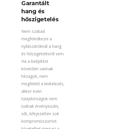
Garantált
hang és
hőszigetelés
Nem szabad
megfeledkezni a
nyílászáróknál a hang
és hőszigetelésről sem.
Ha a beépítést
követően vannak
hézagok, nem
megfelelő a kivitelezés,
akkor ezen
tulajdonságok nem
tudnak érvényesülni,
sőt, kifejezetten sok
kompromisszumot
követelhet meg ez a