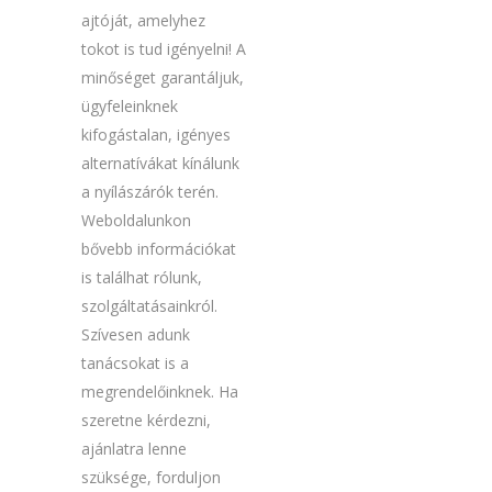
ajtóját, amelyhez
tokot is tud igényelni! A
minőséget garantáljuk,
ügyfeleinknek
kifogástalan, igényes
alternatívákat kínálunk
a nyílászárók terén.
Weboldalunkon
bővebb információkat
is találhat rólunk,
szolgáltatásainkról.
Szívesen adunk
tanácsokat is a
megrendelőinknek. Ha
szeretne kérdezni,
ajánlatra lenne
szüksége, forduljon