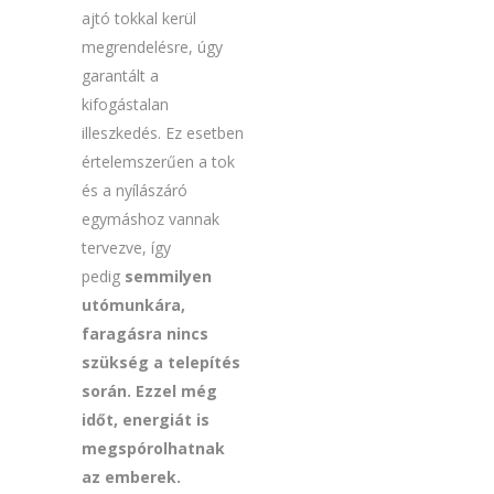
ajtó tokkal kerül
megrendelésre, úgy
garantált a
kifogástalan
illeszkedés. Ez esetben
értelemszerűen a tok
és a nyílászáró
egymáshoz vannak
tervezve, így
pedig
semmilyen
utómunkára,
faragásra nincs
szükség a telepítés
során. Ezzel még
időt, energiát is
megspórolhatnak
az emberek.