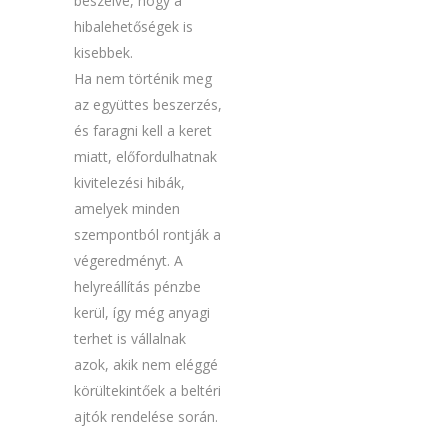
beszélve, hogy a
hibalehetőségek is
kisebbek.
Ha nem történik meg
az együttes beszerzés,
és faragni kell a keret
miatt, előfordulhatnak
kivitelezési hibák,
amelyek minden
szempontból rontják a
végeredményt. A
helyreállítás pénzbe
kerül, így még anyagi
terhet is vállalnak
azok, akik nem eléggé
körültekintőek a beltéri
ajtók rendelése során.