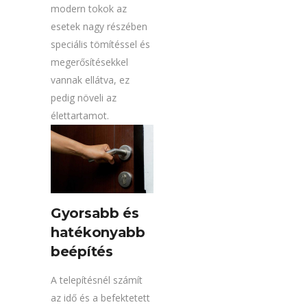
modern tokok az
esetek nagy részében
speciális tömítéssel és
megerősítésekkel
vannak ellátva, ez
pedig növeli az
élettartamot.
Gyorsabb és
hatékonyabb
beépítés
A telepítésnél számít
az idő és a befektetett