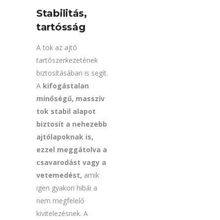
Stabilitás,
tartósság
A tok az ajtó
tartószerkezetének
biztosításában is segít.
A
kifogástalan
minőségű, masszív
tok stabil alapot
biztosít a nehezebb
ajtólapoknak is,
ezzel meggátolva a
csavarodást vagy a
vetemedést,
amik
igen gyakori hibái a
nem megfelelő
kivitelezésnek. A