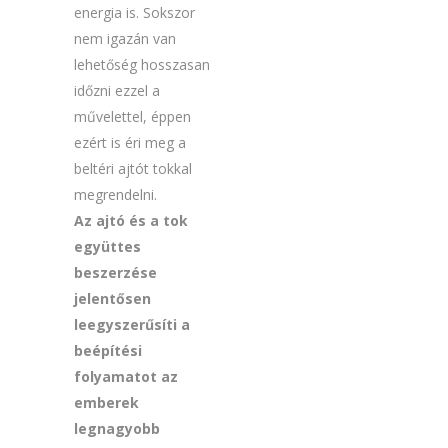
energia is. Sokszor
nem igazán van
lehetőség hosszasan
időzni ezzel a
művelettel, éppen
ezért is éri meg a
beltéri ajtót tokkal
megrendelni.
Az ajtó és a tok
együttes
beszerzése
jelentősen
leegyszerűsíti a
beépítési
folyamatot az
emberek
legnagyobb