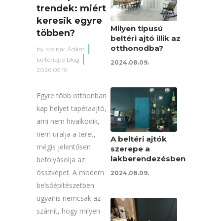
trendek: miért
keresik egyre
Milyen típusú
többen?
beltéri ajtó illik az
otthonodba?
by
Molnár Ádám
beltériajtó blog
2024.08.09.
2026.05.19.
Egyre több otthonban
kap helyet tapétaajtó,
ami nem hivalkodik,
nem uralja a teret,
A beltéri ajtók
mégis jelentősen
szerepe a
lakberendezésben
befolyásolja az
összképet. A modern
2024.08.09.
belsőépítészetben
ugyanis nemcsak az
számít, hogy milyen