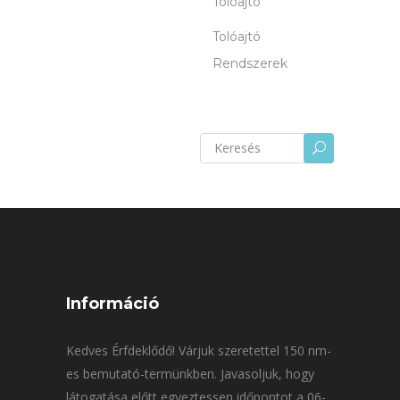
Tolóajtó
Tolóajtó
Rendszerek
Keresés
U
erre:
Információ
Kedves Érfdeklődő! Várjuk szeretettel 150 nm-
es bemutató-termünkben. Javasoljuk, hogy
látogatása előtt egyeztessen időpontot a 06-