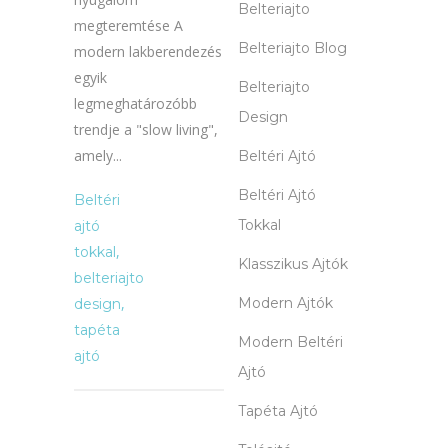
Belteriajto
megteremtése A
Belteriajto Blog
modern lakberendezés
egyik
Belteriajto
legmeghatározóbb
Design
trendje a "slow living",
amely...
Beltéri Ajtó
Beltéri Ajtó
Beltéri
Tokkal
ajtó
,
tokkal
Klasszikus Ajtók
belteriajto
,
Modern Ajtók
design
tapéta
Modern Beltéri
ajtó
Ajtó
Tapéta Ajtó