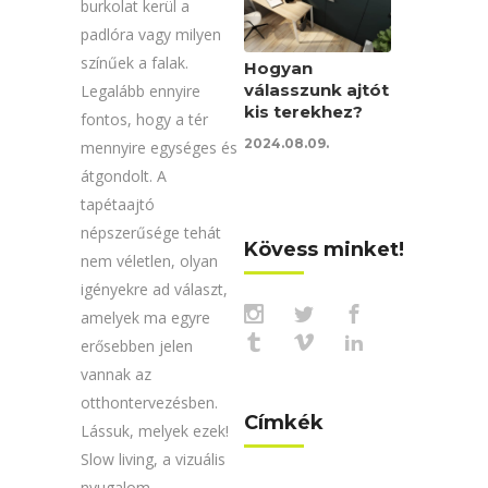
burkolat kerül a
padlóra vagy milyen
színűek a falak.
Hogyan
válasszunk ajtót
Legalább ennyire
kis terekhez?
fontos, hogy a tér
2024.08.09.
mennyire egységes és
átgondolt. A
tapétaajtó
népszerűsége tehát
Kövess minket!
nem véletlen, olyan
igényekre ad választ,
amelyek ma egyre
erősebben jelen
vannak az
otthontervezésben.
Címkék
Lássuk, melyek ezek!
Slow living, a vizuális
nyugalom