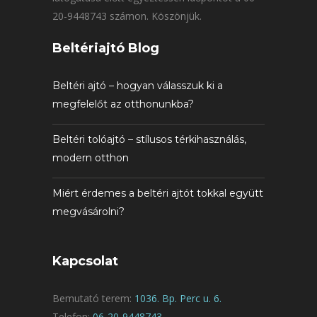
20-9448743 számon. Köszönjük.
Beltériajtó Blog
Beltéri ajtó – hogyan válasszuk ki a
megfelelőt az otthonunkba?
Beltéri tolóajtó – stílusos térkihasználás,
modern otthon
Miért érdemes a beltéri ajtót tokkal együtt
megvásárolni?
Kapcsolat
Bemutató terem:
1036. Bp. Perc u. 6.
Telefon:
06-20-9448743