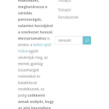
működését,
Tolóajtó
meghatározza a
Tolóajtó
záródás
Rendszerek
pontosságát,
valamint hozzájárul
a szerkezet hosszú
élettartamához
is.
Keresés
U
erre:
Amikor a
beltéri ajtót
tokkal
együtt
vásároljuk meg, az
elemek gyárilag
összehangolt
méretekkel és
kialakítással
rendelkeznek, ez
pedig
csökkenti
annak esélyét, hogy
az ajtó használata