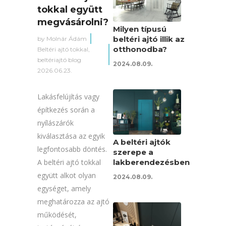
tokkal együtt
megvásárolni?
Milyen típusú
beltéri ajtó illik az
by
Molnár Ádám
otthonodba?
Beltéri ajtó tokkal
,
beltériajtó blog
2024.08.09.
2026.06.23.
Lakásfelújítás vagy
építkezés során a
nyílászárók
kiválasztása az egyik
A beltéri ajtók
legfontosabb döntés.
szerepe a
lakberendezésben
A beltéri ajtó tokkal
együtt alkot olyan
2024.08.09.
egységet, amely
meghatározza az ajtó
működését,