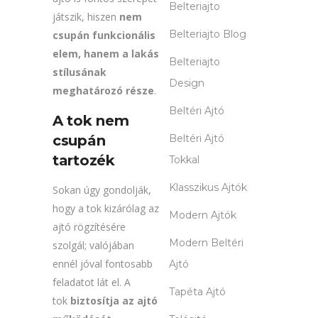
Belteriajto
játszik, hiszen
nem
Belteriajto Blog
csupán funkcionális
elem, hanem a lakás
Belteriajto
stílusának
Design
meghatározó része
.
Beltéri Ajtó
A tok nem
csupán
Beltéri Ajtó
tartozék
Tokkal
Klasszikus Ajtók
Sokan úgy gondolják,
hogy a tok kizárólag az
Modern Ajtók
ajtó rögzítésére
Modern Beltéri
szolgál; valójában
ennél jóval fontosabb
Ajtó
feladatot lát el. A
Tapéta Ajtó
tok
biztosítja az ajtó