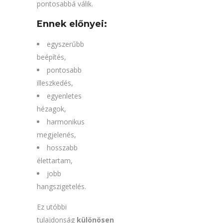
pontosabbá válik.
Ennek előnyei:
egyszerűbb
beépítés,
pontosabb
illeszkedés,
egyenletes
hézagok,
harmonikus
megjelenés,
hosszabb
élettartam,
jobb
hangszigetelés.
Ez utóbbi
tulajdonság
különösen