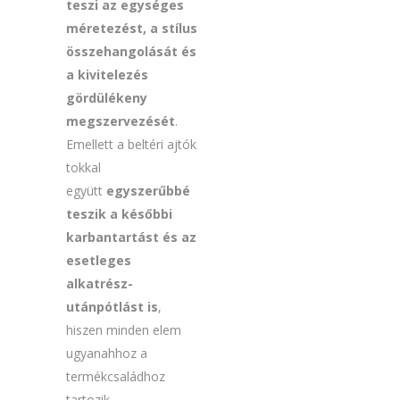
teszi az egységes
méretezést, a stílus
összehangolását és
a kivitelezés
gördülékeny
megszervezését
.
Emellett a beltéri ajtók
tokkal
együtt
egyszerűbbé
teszik a későbbi
karbantartást és az
esetleges
alkatrész-
utánpótlást is
,
hiszen minden elem
ugyanahhoz a
termékcsaládhoz
tartozik.