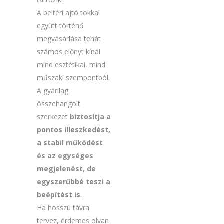
A beltéri ajtó tokkal
együtt történő
megvásárlása tehát
számos előnyt kínál
mind esztétikai, mind
műszaki szempontból.
A gyárilag
összehangolt
szerkezet
biztosítja a
pontos illeszkedést,
a stabil működést
és az egységes
megjelenést, de
egyszerűbbé teszi a
beépítést is
.
Ha hosszú távra
tervez, érdemes olyan