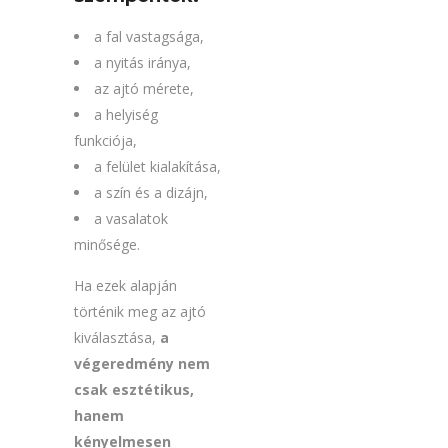
a fal vastagsága,
a nyitás iránya,
az ajtó mérete,
a helyiség
funkciója,
a felület kialakítása,
a szín és a dizájn,
a vasalatok
minősége.
Ha ezek alapján
történik meg az ajtó
kiválasztása,
a
végeredmény nem
csak esztétikus,
hanem
kényelmesen