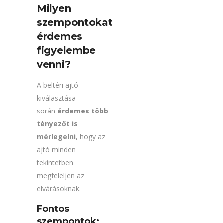
Milyen
szempontokat
érdemes
figyelembe
venni?
A beltéri ajtó
kiválasztása
során
érdemes több
tényezőt is
mérlegelni
, hogy az
ajtó minden
tekintetben
megfeleljen az
elvárásoknak.
Fontos
szempontok: