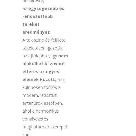
beépítésre,
az
egységesebb és
rendezettebb
tereket
eredményez
.
A tok színe és felülete
tökéletesen igazodik
az ajtólaphoz, így
nem
alakulhat ki zavaró
eltérés az egyes
elemek között
, ami
különösen fontos a
modern, letisztult
enteriőrök esetében,
ahol a harmonikus
vonalvezetés
meghatározó szerepet
kap.