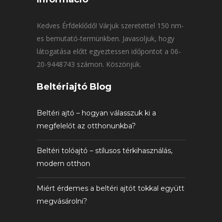
Kedves Érfdeklődő! Várjuk szeretettel 150 nm-
es bemutató-termünkben. Javasoljuk, hogy
látogatása előtt egyeztessen időpontot a 06-
20-9448743 számon. Köszönjük.
Beltériajtó Blog
Beltéri ajtó – hogyan válasszuk ki a
megfelelőt az otthonunkba?
Beltéri tolóajtó – stílusos térkihasználás,
modern otthon
Miért érdemes a beltéri ajtót tokkal együtt
megvásárolni?