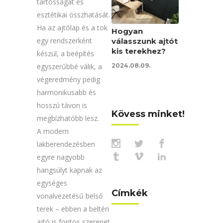
tartósságát és
esztétikai összhatását.
Ha az ajtólap és a tok
Hogyan
egy rendszerként
válasszunk ajtót
kis terekhez?
készül, a beépítés
egyszerűbbé válik, a
2024.08.09.
végeredmény pedig
harmonikusabb és
hosszú távon is
Kövess minket!
megbízhatóbb lesz.
A modern
lakberendezésben
egyre nagyobb
hangsúlyt kapnak az
egységes
Címkék
vonalvezetésű belső
terek – ebben a beltéri
ajtó is fontos szerepet