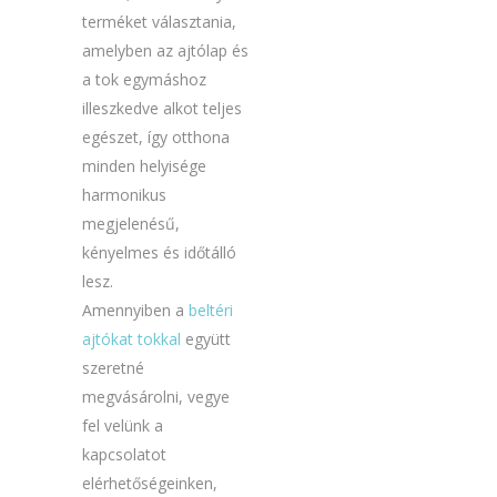
terméket választania,
amelyben az ajtólap és
a tok egymáshoz
illeszkedve alkot teljes
egészet, így otthona
minden helyisége
harmonikus
megjelenésű,
kényelmes és időtálló
lesz.
Amennyiben a
beltéri
ajtókat tokkal
együtt
szeretné
megvásárolni, vegye
fel velünk a
kapcsolatot
elérhetőségeinken,