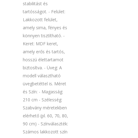
stabilitást és
tartósságot. - Felület:
Lakkozott felület,
amely sima, fényes és
könnyen tisztítható. -
Keret: MDF keret,
amely erős és tartós,
hosszú élettartamot
biztosítva. - Üveg: A
modell választható
üvegbetéttel is. Méret
és Szín: - Magasság:
210 cm - Szélesség:
Szabvány méretekben
elérhető (pl. 60, 70, 80,
90 cm) - Színválaszték:
Számos lakkozott szín