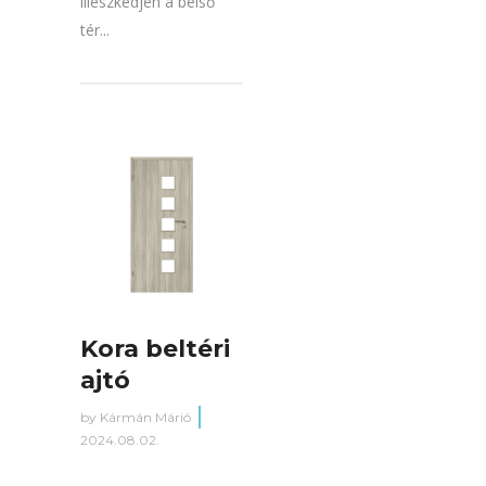
illeszkedjen a belső
tér...
Kora beltéri
ajtó
by
Kármán Márió
2024.08.02.