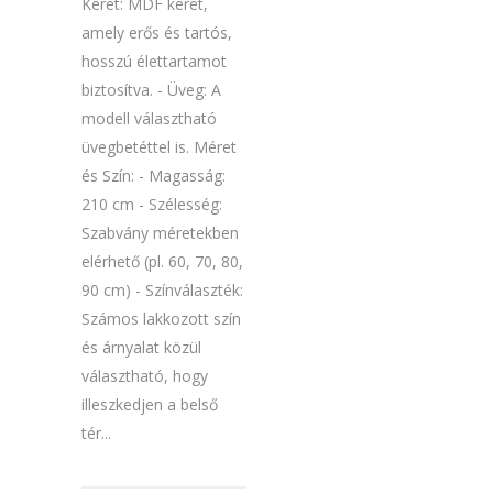
Keret: MDF keret,
amely erős és tartós,
hosszú élettartamot
biztosítva. - Üveg: A
modell választható
üvegbetéttel is. Méret
és Szín: - Magasság:
210 cm - Szélesség:
Szabvány méretekben
elérhető (pl. 60, 70, 80,
90 cm) - Színválaszték:
Számos lakkozott szín
és árnyalat közül
választható, hogy
illeszkedjen a belső
tér...