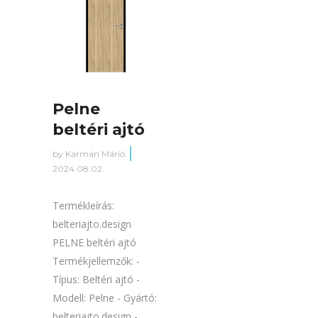
Pelne
beltéri ajtó
by
Kármán Márió
2024.08.02.
Termékleírás:
belteriajto.design
PELNE beltéri ajtó
Termékjellemzők: -
Típus: Beltéri ajtó -
Modell: Pelne - Gyártó:
belteriajto.design -