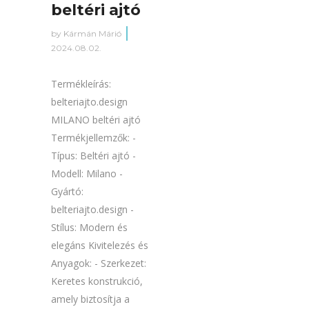
beltéri ajtó
by
Kármán Márió
2024.08.02.
Termékleírás:
belteriajto.design
MILANO beltéri ajtó
Termékjellemzők: -
Típus: Beltéri ajtó -
Modell: Milano -
Gyártó:
belteriajto.design -
Stílus: Modern és
elegáns Kivitelezés és
Anyagok: - Szerkezet:
Keretes konstrukció,
amely biztosítja a