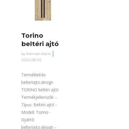
Torino
beltéri ajtó
by
Kármán Márió
2024.08.02.
Termékleírás:
belteriajto.design
TORINO beltéri ajtó
Termékjellemzők: -
Típus: Beltéri ajtó -
Modell: Torino -
Gyártó:
belteriajto.design -