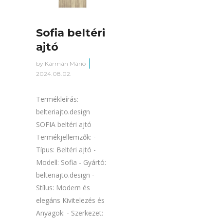
Sofia beltéri
ajtó
by
Kármán Márió
2024.08.02.
Termékleírás:
belteriajto.design
SOFIA beltéri ajtó
Termékjellemzők: -
Típus: Beltéri ajtó -
Modell: Sofia - Gyártó:
belteriajto.design -
Stílus: Modern és
elegáns Kivitelezés és
Anyagok: - Szerkezet: