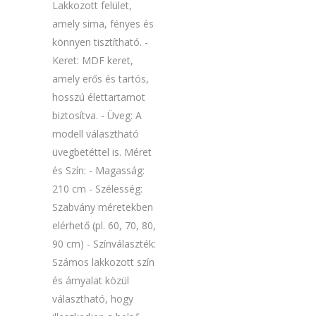
Lakkozott felület,
amely sima, fényes és
könnyen tisztítható. -
Keret: MDF keret,
amely erős és tartós,
hosszú élettartamot
biztosítva. - Üveg: A
modell választható
üvegbetéttel is. Méret
és Szín: - Magasság:
210 cm - Szélesség:
Szabvány méretekben
elérhető (pl. 60, 70, 80,
90 cm) - Színválaszték:
Számos lakkozott szín
és árnyalat közül
választható, hogy