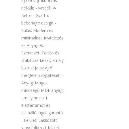
ajtóhoz (tokborítás
nélküli) - Modell: V-
Retto - Gyártó:
belteriajto.design -
Stílus: Modern és
minimalista Kivitelezés
és Anyagok: -
Szerkezet: Tartós és
stabil szerkezet, amely
biztosítja az ajtó
megfelelő rögzítését. -
Anyag: Magas
minőségű MDF anyag,
amely hosszú
élettartamot és
ellenállóságot garantál.
- Felület: Lakkozott
vagy fóliázott felület,