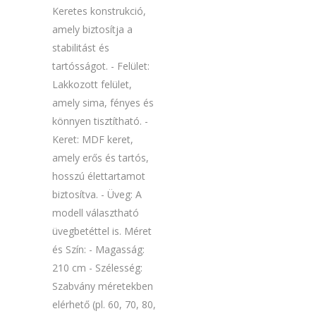
Keretes konstrukció,
amely biztosítja a
stabilitást és
tartósságot. - Felület:
Lakkozott felület,
amely sima, fényes és
könnyen tisztítható. -
Keret: MDF keret,
amely erős és tartós,
hosszú élettartamot
biztosítva. - Üveg: A
modell választható
üvegbetéttel is. Méret
és Szín: - Magasság:
210 cm - Szélesség:
Szabvány méretekben
elérhető (pl. 60, 70, 80,