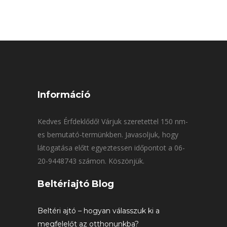
Információ
Kedves Érfdeklődő! Várjuk szeretettel 150 nm-
es bemutató-termünkben. Javasoljuk, hogy
látogatása előtt egyeztessen időpontot a 06-
20-9448743 számon. Köszönjük.
Beltériajtó Blog
Beltéri ajtó – hogyan válasszuk ki a
megfelelőt az otthonunkba?