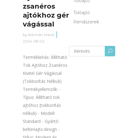
Tolóajtó
zsanéros
Tolóajtó
ajtókhoz gér
Rendszerek
vágással
by
Kármán Márió
2024.08.02.
Keresés
U
erre:
Termékleírás: Állítható
Tok Ajtóhoz Zsanéros
Kivitel Gér Vágással
(Tokborítás Nélküli)
Termékjellemzők: -
Típus: Állítható tok
ajtóhoz (tokborítás
nélküli) - Modell:
Standard - Gyártó:
belteriajto.design -
Stílus: Modern és