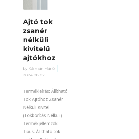
Ajtó tok
zsanér
nélküli
kivitelű
ajtókhoz
by
Kármán Márió
2024.08.02.
Termékleírás: Állítható
Tok Ajtóhoz Zsanér
Nélküli Kivitel
(Tokborítás Nélküli)
Termékjellemzők: -
Típus: Állítható tok