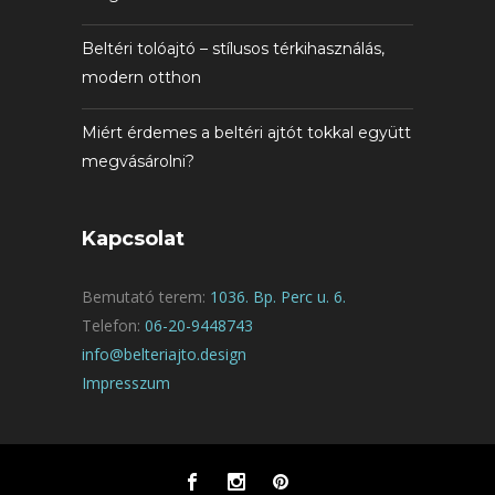
Beltéri tolóajtó – stílusos térkihasználás,
modern otthon
Miért érdemes a beltéri ajtót tokkal együtt
megvásárolni?
Kapcsolat
Bemutató terem:
1036. Bp. Perc u. 6.
Telefon:
06-20-9448743
info@belteriajto.design
Impresszum