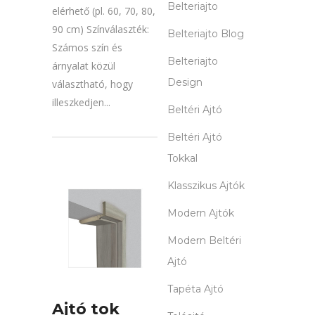
Belteriajto
elérhető (pl. 60, 70, 80,
90 cm) Színválaszték:
Belteriajto Blog
Számos szín és
Belteriajto
árnyalat közül
Design
választható, hogy
illeszkedjen...
Beltéri Ajtó
Beltéri Ajtó
Tokkal
Klasszikus Ajtók
Modern Ajtók
Modern Beltéri
Ajtó
Tapéta Ajtó
Ajtó tok