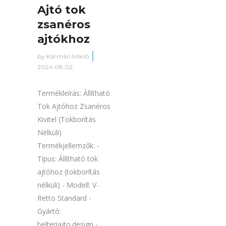
Ajtó tok
zsanéros
ajtókhoz
by
Kármán Márió
2024.08.02.
Termékleírás: Állítható
Tok Ajtóhoz Zsanéros
Kivitel (Tokborítás
Nélküli)
Termékjellemzők: -
Típus: Állítható tok
ajtóhoz (tokborítás
nélküli) - Modell: V-
Retto Standard -
Gyártó:
belteriajto.design -