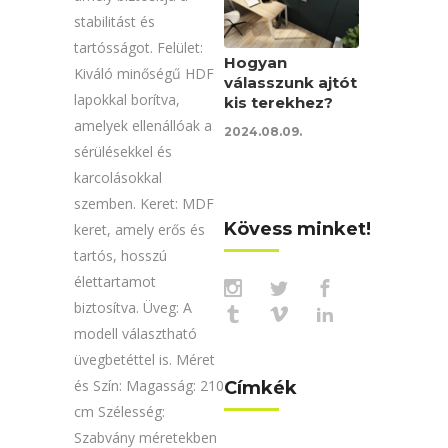
stabilitást és
tartósságot. Felület:
Hogyan
Kiváló minőségű HDF
válasszunk ajtót
lapokkal borítva,
kis terekhez?
amelyek ellenállóak a
2024.08.09.
sérülésekkel és
karcolásokkal
szemben. Keret: MDF
Kövess minket!
keret, amely erős és
tartós, hosszú
élettartamot
biztosítva. Üveg: A
modell választható
üvegbetéttel is. Méret
és Szín: Magasság: 210
Címkék
cm Szélesség:
Szabvány méretekben