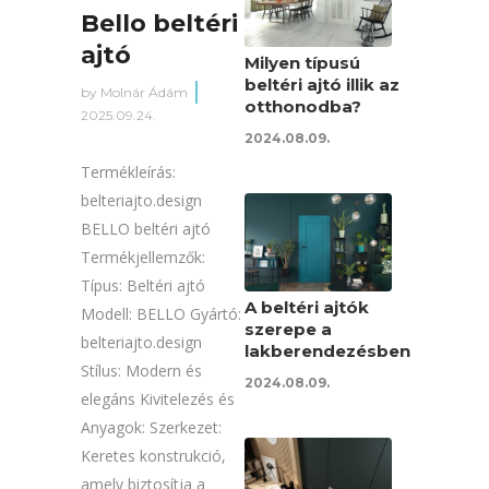
Bello beltéri
ajtó
Milyen típusú
beltéri ajtó illik az
by
Molnár Ádám
otthonodba?
2025.09.24.
2024.08.09.
Termékleírás:
belteriajto.design
BELLO beltéri ajtó
Termékjellemzők:
Típus: Beltéri ajtó
A beltéri ajtók
Modell: BELLO Gyártó:
szerepe a
belteriajto.design
lakberendezésben
Stílus: Modern és
2024.08.09.
elegáns Kivitelezés és
Anyagok: Szerkezet:
Keretes konstrukció,
amely biztosítja a