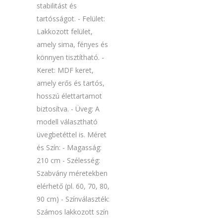
stabilitást és
tartósságot. - Felület:
Lakkozott felület,
amely sima, fényes és
könnyen tisztítható. -
Keret: MDF keret,
amely erős és tartós,
hosszú élettartamot
biztosítva. - Üveg: A
modell választható
üvegbetéttel is. Méret
és Szín: - Magasság:
210 cm - Szélesség:
Szabvány méretekben
elérhető (pl. 60, 70, 80,
90 cm) - Színválaszték:
Számos lakkozott szín