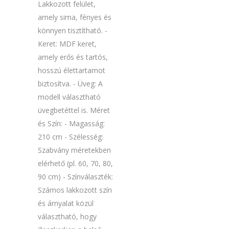
Lakkozott felület,
amely sima, fényes és
könnyen tisztítható. -
Keret: MDF keret,
amely erős és tartós,
hosszú élettartamot
biztosítva. - Üveg: A
modell választható
üvegbetéttel is. Méret
és Szín: - Magasság:
210 cm - Szélesség:
Szabvány méretekben
elérhető (pl. 60, 70, 80,
90 cm) - Színválaszték:
Számos lakkozott szín
és árnyalat közül
választható, hogy