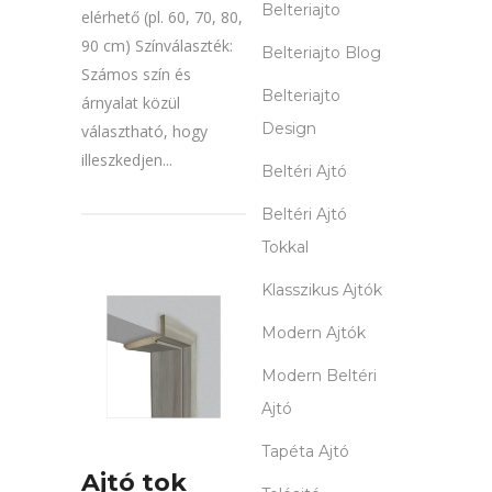
Belteriajto
elérhető (pl. 60, 70, 80,
90 cm) Színválaszték:
Belteriajto Blog
Számos szín és
Belteriajto
árnyalat közül
Design
választható, hogy
illeszkedjen...
Beltéri Ajtó
Beltéri Ajtó
Tokkal
Klasszikus Ajtók
Modern Ajtók
Modern Beltéri
Ajtó
Tapéta Ajtó
Ajtó tok