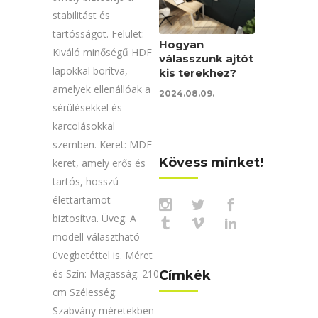
stabilitást és
tartósságot. Felület:
Hogyan
Kiváló minőségű HDF
válasszunk ajtót
lapokkal borítva,
kis terekhez?
amelyek ellenállóak a
2024.08.09.
sérülésekkel és
karcolásokkal
szemben. Keret: MDF
Kövess minket!
keret, amely erős és
tartós, hosszú
élettartamot
biztosítva. Üveg: A
modell választható
üvegbetéttel is. Méret
és Szín: Magasság: 210
Címkék
cm Szélesség:
Szabvány méretekben