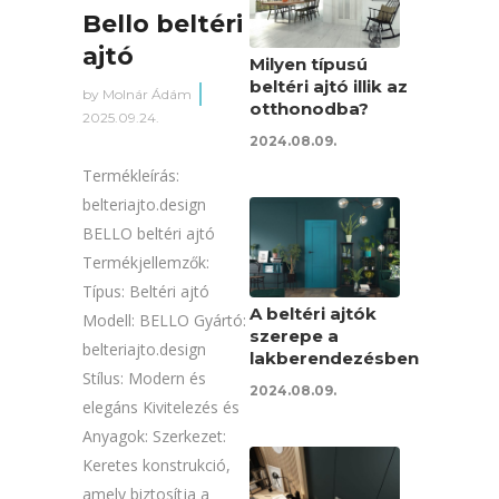
Bello beltéri
ajtó
Milyen típusú
beltéri ajtó illik az
by
Molnár Ádám
otthonodba?
2025.09.24.
2024.08.09.
Termékleírás:
belteriajto.design
BELLO beltéri ajtó
Termékjellemzők:
Típus: Beltéri ajtó
A beltéri ajtók
Modell: BELLO Gyártó:
szerepe a
belteriajto.design
lakberendezésben
Stílus: Modern és
2024.08.09.
elegáns Kivitelezés és
Anyagok: Szerkezet:
Keretes konstrukció,
amely biztosítja a