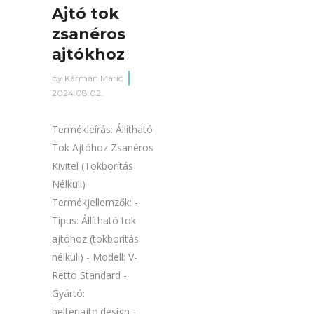
Ajtó tok
zsanéros
ajtókhoz
by
Kármán Márió
2024.08.02.
Termékleírás: Állítható
Tok Ajtóhoz Zsanéros
Kivitel (Tokborítás
Nélküli)
Termékjellemzők: -
Típus: Állítható tok
ajtóhoz (tokborítás
nélküli) - Modell: V-
Retto Standard -
Gyártó:
belteriajto.design -