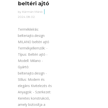
beltéri ajtó
by
Kármán Márió
2024.08.02.
Termékleírás:
belteriajto.design
MILANO beltéri ajtó
Termékjellemzők: -
Típus: Beltéri ajtó -
Modell: Milano -
Gyártó:
belteriajto.design -
Stílus: Modern és
elegáns Kivitelezés és
Anyagok: - Szerkezet:
Keretes konstrukció,
amely biztosítja a