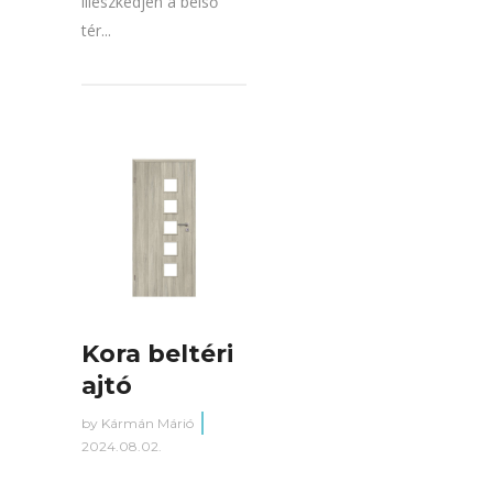
illeszkedjen a belső
tér...
Kora beltéri
ajtó
by
Kármán Márió
2024.08.02.