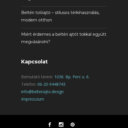
Beltéri tolóajtó – stílusos térkihasználás,
modern otthon
Miért érdemes a beltéri ajtót tokkal együtt
megvásárolni?
Kapcsolat
Bemutató terem:
1036. Bp. Perc u. 6.
Telefon:
06-20-9448743
info@belteriajto.design
Impresszum