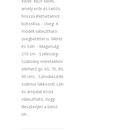
Keret: MDF keret,
amely erős és tartós,
hosszú élettartamot
biztosítva. - Üveg: A
modell választható
üvegbetéttel is. Méret
és Szín: - Magasság:
210 cm - Szélesség:
Szabvány méretekben
elérhető (pl. 60, 70, 80,
90 cm) - Színválaszték:
Számos lakkozott szín
és árnyalat közül
választható, hogy
illeszkedjen a belső
tér...