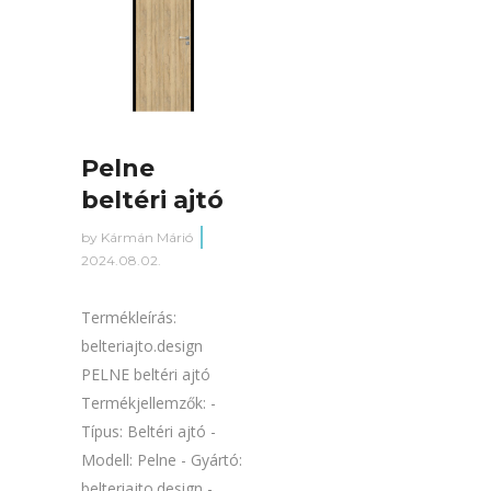
Pelne
beltéri ajtó
by
Kármán Márió
2024.08.02.
Termékleírás:
belteriajto.design
PELNE beltéri ajtó
Termékjellemzők: -
Típus: Beltéri ajtó -
Modell: Pelne - Gyártó:
belteriajto.design -