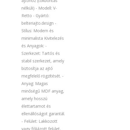
ajtóhoz (tokborítás
nélküli) - Modell: V-
Retto - Gyártó:
belteriajto.design -
Stílus: Modern és
minimalista Kivitelezés
és Anyagok: -
Szerkezet: Tartós és
stabil szerkezet, amely
biztosítja az ajtó
megfelelő rögzítését. -
Anyag: Magas
minőségű MDF anyag,
amely hosszú
élettartamot és
ellenállóságot garantál.
- Felület: Lakkozott
vagy fóliázott felület,