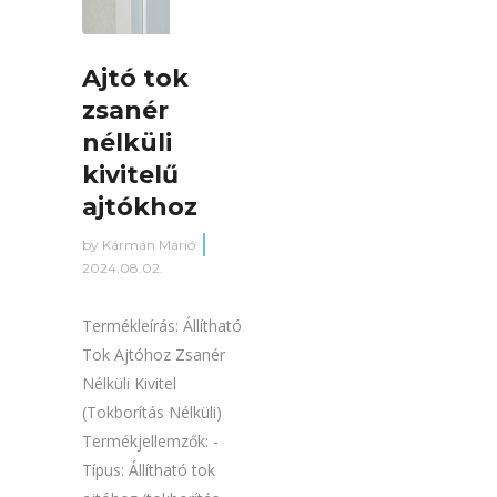
Ajtó tok
zsanér
nélküli
kivitelű
ajtókhoz
by
Kármán Márió
2024.08.02.
Termékleírás: Állítható
Tok Ajtóhoz Zsanér
Nélküli Kivitel
(Tokborítás Nélküli)
Termékjellemzők: -
Típus: Állítható tok