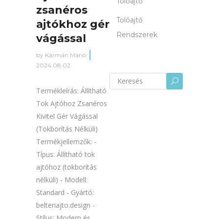
Tolóajtó
zsanéros
Tolóajtó
ajtókhoz gér
Rendszerek
vágással
by
Kármán Márió
2024.08.02.
Keresés
U
erre:
Termékleírás: Állítható
Tok Ajtóhoz Zsanéros
Kivitel Gér Vágással
(Tokborítás Nélküli)
Termékjellemzők: -
Típus: Állítható tok
ajtóhoz (tokborítás
nélküli) - Modell:
Standard - Gyártó:
belteriajto.design -
Stílus: Modern és