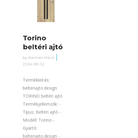
Torino
beltéri ajtó
by
Kármán Márió
2024.08.02.
Termékleírás:
belteriajto.design
TORINO beltéri ajtó
Termékjellemzők: -
Típus: Beltéri ajtó -
Modell: Torino -
Gyártó:
belteriajto.design -