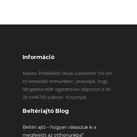
Információ
Kedves Érfdeklődő! Várjuk szeretettel 150 nm-
es bemutató-termünkben. Javasoljuk, hogy
látogatása előtt egyeztessen időpontot a 06-
20-9448743 számon. Köszönjük.
Beltériajtó Blog
Beltéri ajtó – hogyan válasszuk ki a
megfelelőt az otthonunkba?