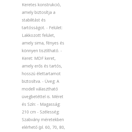
Keretes konstrukció,
amely biztosítja a
stabilitást és
tartósságot. - Felület:
Lakkozott felület,
amely sima, fényes és
könnyen tisztítható. -
Keret: MDF keret,
amely erős és tartós,
hosszú élettartamot
biztosítva. - Üveg: A
modell választható
üvegbetéttel is. Méret
és Szín: - Magasság:
210 cm - Szélesség:
Szabvány méretekben
elérhető (pl. 60, 70, 80,