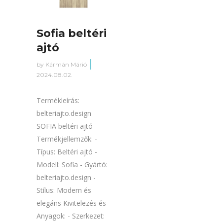
Sofia beltéri
ajtó
by
Kármán Márió
2024.08.02.
Termékleírás:
belteriajto.design
SOFIA beltéri ajtó
Termékjellemzők: -
Típus: Beltéri ajtó -
Modell: Sofia - Gyártó:
belteriajto.design -
Stílus: Modern és
elegáns Kivitelezés és
Anyagok: - Szerkezet: