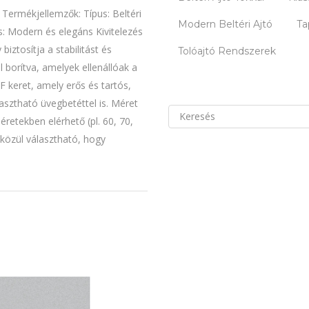
ó Termékjellemzők: Típus: Beltéri
Modern Beltéri Ajtó
Ta
us: Modern és elegáns Kivitelezés
iztosítja a stabilitást és
Tolóajtó Rendszerek
 borítva, amelyek ellenállóak a
 keret, amely erős és tartós,
asztható üvegbetéttel is. Méret
Keresés
retekben elérhető (pl. 60, 70,
erre:
 közül választható, hogy