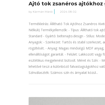
Ajtó tok zsanéros ajtókhoz
by
Kármán Márió
2024.08.02.
Termékleírás: Állítható Tok Ajtóhoz Zsanéros Kivit
Nélküli) Termékjellemzők: - Típus: Állítható tok ajt
Standard - Gyártó: belteriajto.design - Stílus: Mode
Anyagok: - Szerkezet: Tartós és stabil szerkezet, a
rögzítését. - Anyag: Magas minőségű MDF anyag,
ellenállóságot garantál. - Felület: Lakkozott vagy f
esztétikus megjelenést biztosít. Méret és Szín: - Mér
lehetővé teszi a különböző falvastagságokhoz val
Színválaszték: Számos szín és árnyalat közül...