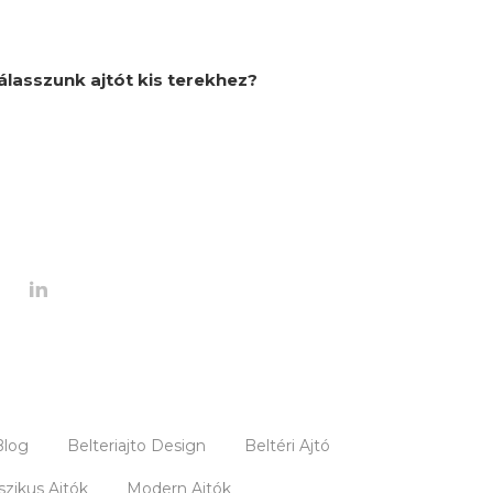
lasszunk ajtót kis terekhez?
Blog
Belteriajto Design
Beltéri Ajtó
szikus Ajtók
Modern Ajtók