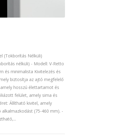
l (Tokborítás Nélküli)
borítás nélküli) - Modell: V-Retto
rn és minimalista Kivitelezés és
mely biztosítja az ajtó megfelelő
 amely hosszú élettartamot és
óliázott felület, amely sima és
et: Állítható kivitel, amely
ó alkalmazkodást (75-460 mm). -
tható,...