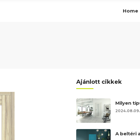
Home
Ajánlott cikkek
Milyen típ
2024.08.09.
A beltéri