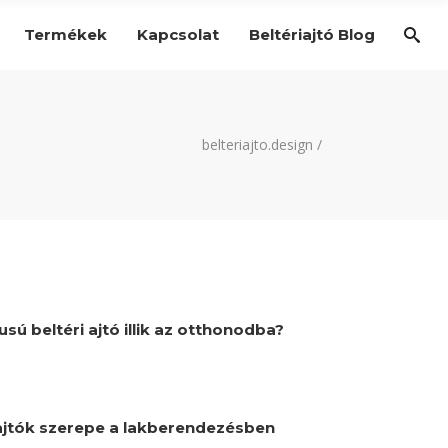
Termékek
Kapcsolat
Beltériajtó Blog
belteriajto.design
/
usú beltéri ajtó illik az otthonodba?
 ajtók szerepe a lakberendezésben