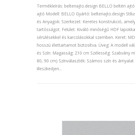
Termékleírás: belteriajto.design BELLO beltéri ajt
ajtó Modell: BELLO Gyártó: belteriajto.design Stíl
és Anyagok: Szerkezet: Keretes konstrukció, amely b
tartósságot. Felület: Kiváló minőségű HDF lapokkal
sérülésekkel és karcolásokkal szemben. Keret: MDF
hosszú élettartamot biztosítva. Üveg: A modell vál
és Szín: Magasság: 210 cm Szélesség: Szabvány mé
80, 90 cm) Színválaszték: Számos szín és árnyalat
illeszkedjen...