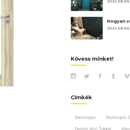
2024.08.09.
Hogyan vá
2024.08.09.
Kövess minket!
Címkék
Belteriajto
Belteriajto 
Beltéri Ajtó Tokkal
Klas