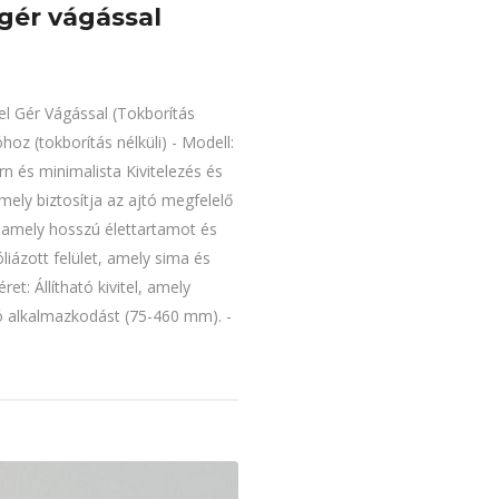
 gér vágással
el Gér Vágással (Tokborítás
óhoz (tokborítás nélküli) - Modell:
rn és minimalista Kivitelezés és
mely biztosítja az ajtó megfelelő
 amely hosszú élettartamot és
óliázott felület, amely sima és
et: Állítható kivitel, amely
ó alkalmazkodást (75-460 mm). -