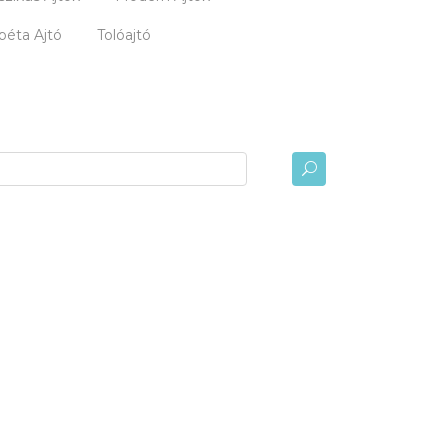
péta Ajtó
Tolóajtó
U