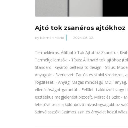
Ajtó tok zsanéros ajtókhoz
by
Kármán Márió
2024.08.02.
Termékleírás: Állítható Tok Ajtóhoz Zsanéros Kivite
Termékjellemzők: - Típus: Állítható tok ajtóhoz (tok
Standard - Gyártó: belteriajto.design - Stílus: Mode
Anyagok: - Szerkezet: Tartós és stabil szerkezet, a
rögzítését. - Anyag: Magas minőségű MDF anyag,
ellenállóságot garantál. - Felület: Lakkozott vagy f
esztétikus megjelenést biztosít. Méret és Szín: - Mér
lehetővé teszi a különböző falvastagságokhoz val
Színválaszték: Számos szín és árnyalat közül válasz